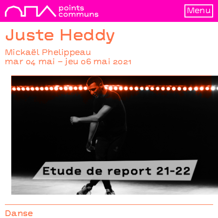
Menu
Juste Heddy
Mickaël Phelippeau
mar 04 mai – jeu 06 mai 2021
Juste Heddy
Mickaël Phelippeau
Danse