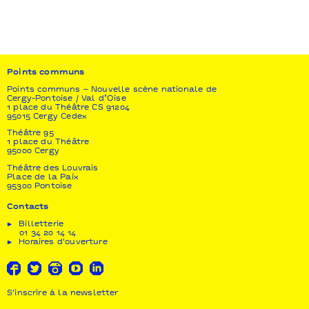
Production déléguée
bi-p
Coproduction
Le Zef ǀ Scène nationale de Marseille ǀ CCN de Caen
en Normandie
Points communs
Soutien
Points communs – Nouvelle scène nationale de
Cergy-Pontoise / Val d’Oise
Institut français de Casablanca dans le cadre de
1 place du Théâtre CS 91204
son programme de résidences artistiques et
95015 Cergy Cedex
culturelles 2017 ǀ KLAP-Maison pour la danse /
Théâtre 95
Marseille
1 place du Théâtre
95000 Cergy
La bi-p est soutenue par la DRAC Centre-Val de
Théâtre des Louvrais
Loire Ministère de Culture, au titre du
Place de la Paix
conventionnement, par la Région Centre-Val de
95300 Pontoise
Loire au titre du conventionnement et par l’Institut
Contacts
français pour ses projets à l’étranger.
Billetterie
01 34 20 14 14
Horaires d'ouverture
S'inscrire à la newsletter