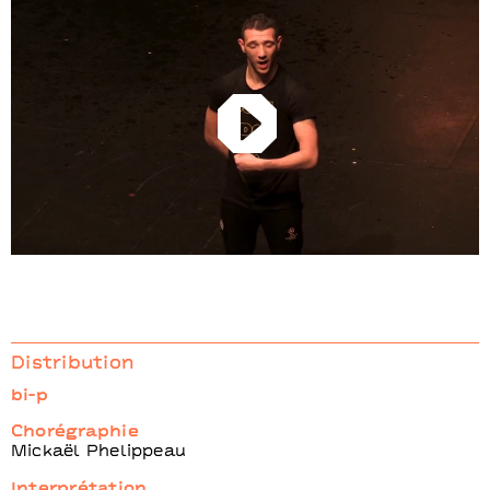
Play
Distribution
bi-p
Chorégraphie
Mickaël Phelippeau
Interprétation