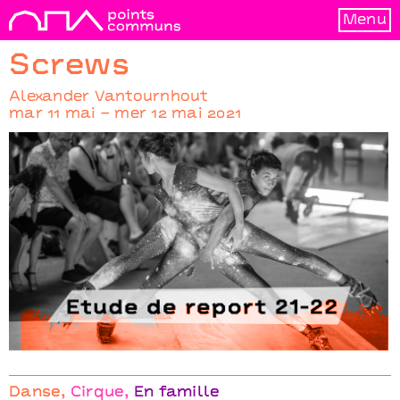
Menu
Screws
Alexander Vantournhout
mar 11 mai – mer 12 mai 2021
Screws
Alexander Vantournhout
Danse
Cirque
En famille