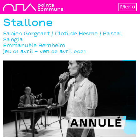
Menu
Stallone
Fabien Gorgeart / Clotilde Hesme / Pascal
Sangla
Emmanuèle Bernheim
jeu 01 avril – ven 02 avril 2021