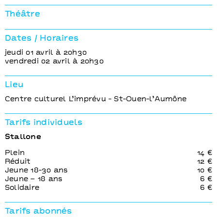
Stallone
Fabien Gorgeart / Clotilde Hesme / Pascal
Théâtre
Sangla
Emmanuèle Bernheim
Dates / Horaires
jeudi 01 avril à 20h30
vendredi 02 avril à 20h30
Lieu
Centre culturel L’imprévu - St-Ouen-l’Aumône
Tarifs individuels
Stallone
Plein
14 €
Réduit
12 €
Jeune 18-30 ans
10 €
Jeune – 18 ans
6 €
Solidaire
6 €
Tarifs abonnés