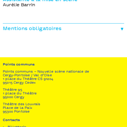
Aurélie Barrin
Mentions obligatoires
Production déléguée
CENTQUATRE-PARIS
Coproduction
Festival d’Automne à Paris I Théâtre Sorano /
Toulouse
Points communs
Soutien initial
Points communs – Nouvelle scène nationale de
Cergy-Pontoise / Val d’Oise
ADAMI I GoGoGo films
1 place du Théâtre CS 91204
95015 Cergy Cedex
Fabien Gorgeart et Clotilde Hesme sont artistes
Théâtre 95
associés au CENTQUATRE-PARIS. Ce spectacle est
1 place du Théâtre
en tournée avec le CENTQUATRE ON THE ROAD.
95000 Cergy
Théâtre des Louvrais
Remerciements
Place de la Paix
Marie Collin, José-Manuel Gonçalvès, Serge
95300 Pontoise
Toubiana, Sébastien Bournac, Céline Gaudier, Cyril
Contacts
Gomez-Mathieu, Lucie Blain, Elisabeth Tanner,
Gogogo Fims, Carine Ruszniewski, Louise Bansard,