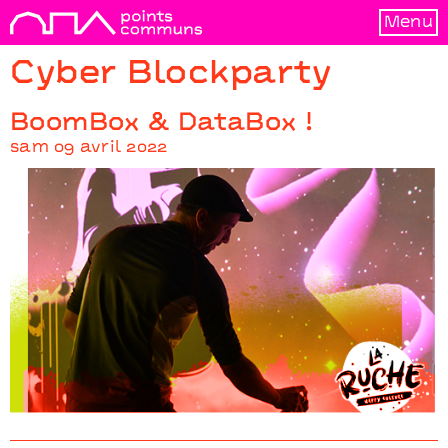
Menu
Cyber Blockparty
BoomBox & DataBox !
sam 09 avril 2022
Cyber Blockparty