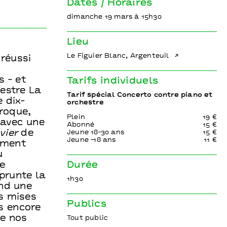
Dates / Horaires
dimanche 19 mars à 15h30
Lieu
Le Figuier Blanc, Argenteuil
 réussi
 - et
Tarifs individuels
hestre La
Tarif spécial Concerto contre piano et
 dix-
orchestre
roque,
Plein
19 €
 avec une
Abonné
15 €
vier
de
Jeune 18-30 ans
15 €
Jeune -18 ans
11 €
ement
u
Durée
e
mprunte la
1h30
end une
s mises
Publics
s encore
de nos
Tout public