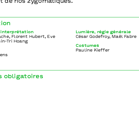
 et de nos zygomatiques.
tion
 interprétation
Lumière, régie générale
che, Florent Hubert, Eve
César Godefroy, Maël Fabre
nin-Tri Hoang
Costumes
Pauline Kieffer
iens
 obligatoires
déléguée
ReVeR
on
 Sourde I La Soufflerie à Rezé
IDAM I SACEM I CNM I DRAC et Région Grand Est I Athénée Th
âtre de la Renaissance / Oullins I Théâtre de l’Aquarium