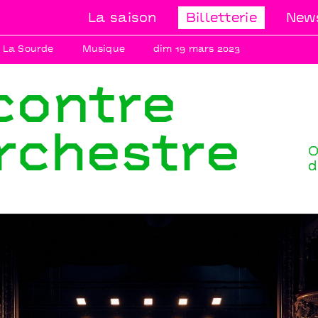
La saison
Billetterie
News
 La Sourde
Musique
dim 19 mars 2023
contre
rchestre
O
d