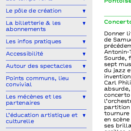
Pontois
Musique
Concert
Danse
Génération(s) - Saison #9
Le pôle de création
Cirque
Magie
Espace public
Festival Arts & Humanités #9
Ailleurs & Ici • PIPD
Concert
La billetterie & les
Projet participatif
Humour
abonnements
Projet participatif : Deblozay
Artistes en résidence 2024-2027
Donner li
En famille
Ateliers
de Samue
Comment réserver ?
Les tarifs
Les infos pratiques
Résidences précédentes
précédem
Performance
Marionnettes
Abonnez-vous !
Antonin-T
Venir à Points communs
Accessibilité
Sourde, f
Vous venez en groupe ?
Guide des spectateur·rices
sept mus
L’accessibilité pour tous·tes !
Autour des spectacles
du jazz e
Hors-les-murs
Vous êtes une structure médico-
inventio
Les ateliers de pratique
Points communs, lieu
sociale ?
Carl Phi
convivial
Les Conversations
absurde,
concerto
Le Mélangeur
Les mécènes et les
Visitez les théâtres
l’orchest
partenaires
Le Service garderie
Médiathèque
partition
tournure
Devenir mécène
L’éducation artistique et
en scène
culturelle
Cultivons nos points communs
ses brill