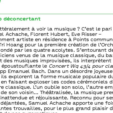
e
o déconcertant
ttéralement à voir la musique ? C’est le pari
l Achache, Florent Hubert, Eve Risser –
ment artiste en résidence à Points communs
ri Hoang pour la première création de l’Orc
ondé par les quatre acolytes. S’entourant de
iciens venus de la musique classique, du ba
t des musiques improvisées, ils interprètent
n époustouflante le
Concert Wq 43/4 pour cla
lipp Emanuel Bach. Dans un désordre joyeus
 ils explorent la forme musicale populaire d
 en faisant exploser les codes cérémoniels d
re classique. L’un oublie son solo, l’autre e
 de son voisin… Théâtralisée, la musique pr
 inattendue et réjouissante. Reconnu pour se
 déjantées, Samuel Achache apporte une foi
antes trouvailles, pour le plus grand plaisir 