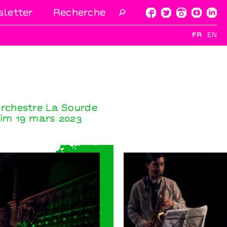
letter
🔎
FR
EN
rchestre La Sourde
im 19 mars 2023