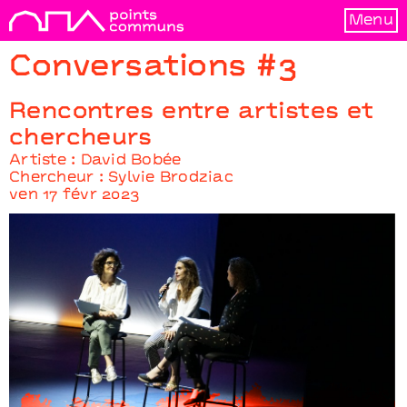
Menu
Conversations #3
Rencontres entre artistes et
chercheurs
Artiste : David Bobée
Chercheur : Sylvie Brodziac
ven 17 févr 2023