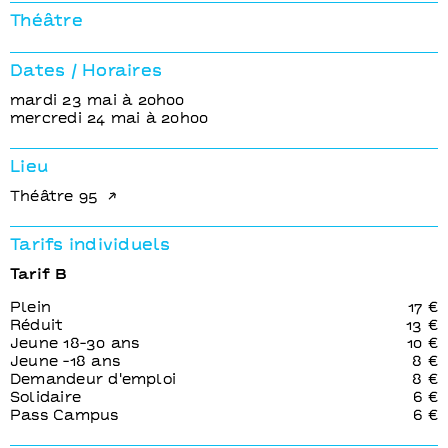
Passé – je ne sais où, qui revient
Lazare
Théâtre
Dates / Horaires
mardi 23 mai à 20h00
mercredi 24 mai à 20h00
Lieu
Théâtre 95
Tarifs individuels
Tarif B
Plein
17 €
Réduit
13 €
Jeune 18-30 ans
10 €
Jeune -18 ans
8 €
Demandeur d'emploi
8 €
Solidaire
6 €
Pass Campus
6 €