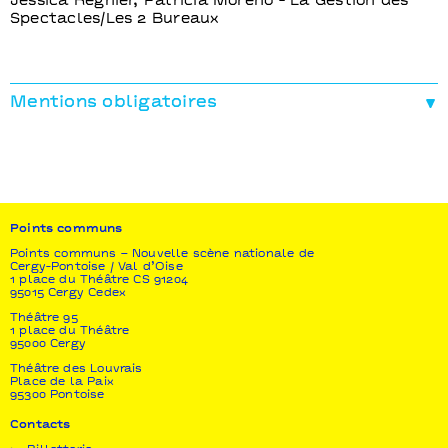
Jessica Régnier, Patricia Moreno - La Gestion des
Spectacles/Les 2 Bureaux
Mentions obligatoires
Production
Vita Nova
Coproduction
Coproduction T2G théâtre de Gennevilliers, centre
dramatique national, Points communs, scène
Points communs
nationale Cergy-Pontoise/Val d’Oise
Points communs – Nouvelle scène nationale de
Cergy-Pontoise / Val d’Oise
Avec la participation artistique du Jeune théâtre
1 place du Théâtre CS 91204
national.
95015 Cergy Cedex
Construction le Fonderie, Le Mans
Théâtre 95
1 place du Théâtre
VITA NOVA est conventionnée par la DRAC – Île-de-
95000 Cergy
France – ministère de la Culture.
Théâtre des Louvrais
Place de la Paix
Le spectacle a été créé en mai 2018 pour L’autre
95300 Pontoise
saison au TNS Théâtre National de Strasbourg avec
Contacts
les élèves comédien·ne·s, scénographes-
costumier·e·s, régisseuses et régisseurs du groupe