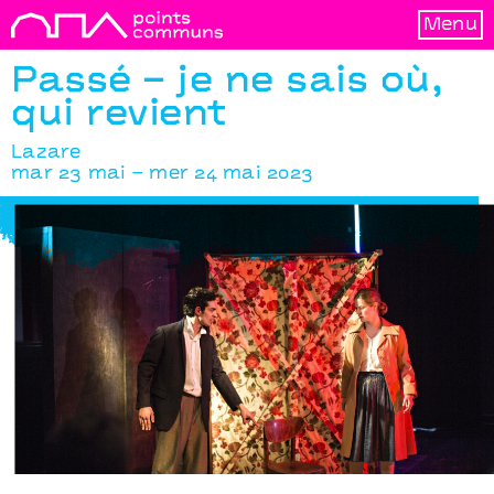
Menu
Passé – je ne sais où,
qui revient
Lazare
mar 23 mai – mer 24 mai 2023