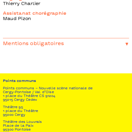
Thierry Charlier
Assistanat chorégraphie
Maud Pizon
Mentions obligatoires
Coproductions
Fêtes galantes I Théâtre de Saint-Quentin-en-
Yvelines, scène nationale I Points communs,
Nouvelle Scène nationale de Cergy-Pontoise/Val
d’Oise I L’Azimut – Antony & Châtenay-Malabry I
CCN-Ballet de l’Opéra national du Rhin I La
Points communs
Filature, scène nationale / Mulhouse I Cité musicale
Points communs – Nouvelle scène nationale de
/ Metz I Le Grand R - scène nationale La Roche-sur-
Cergy-Pontoise / Val d’Oise
Yon I Le Théâtre de Mâcon I Quartz, scène nationale
1 place du Théâtre CS 91204
de Brest I Le Théâtre de Saint-Nazaire I Équinoxe,
95015 Cergy Cedex
scène nationale de Châteauroux
Théâtre 95
1 place du Théâtre
Soutiens
95000 Cergy
Atelier de Paris – CDCN I Centre national de la
Théâtre des Louvrais
Danse - CN D I La Briqueterie – CDCN
Place de la Paix
95300 Pontoise