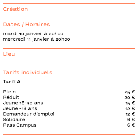
Requiem
Requie
Béatrice Massin
Béatric
Création
Dates / Horaires
mardi 10 janvier à 20h00
mercredi 11 janvier à 20h00
Lieu
Tarifs individuels
Tarif A
Plein
25 €
Réduit
20 €
Jeune 18-30 ans
15 €
Jeune -18 ans
12 €
Demandeur d'emploi
12 €
Solidaire
6 €
Pass Campus
6 €