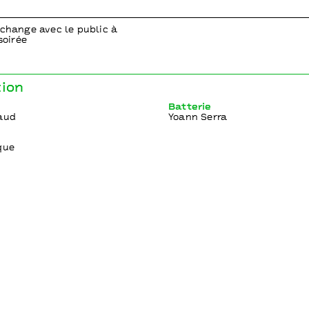
échange avec le public à
soirée
tion
Batterie
aud
Yoann Serra
que