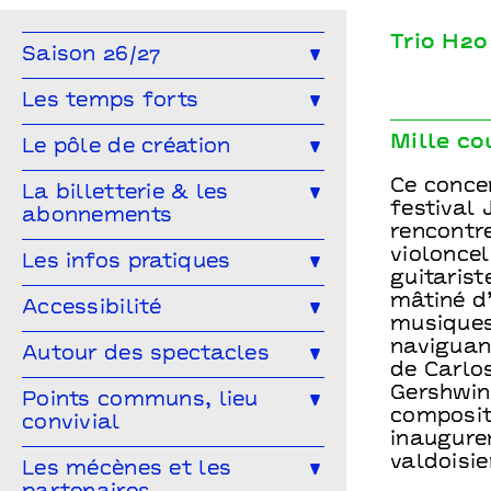
Trio H2o
Saison 26/27
Toute la saison
Théâtre
Les temps forts
Musique
Concert
Danse
Génération(s) - Saison #9
Mille co
Le pôle de création
Cirque
Magie
Espace public
Festival Arts & Humanités #9
Ce conce
Ailleurs & Ici • PIPD
La billetterie & les
Projet participatif
Humour
festival 
abonnements
Projet participatif : Deblozay
Artistes en résidence 2024-2027
rencontre
En famille
Ateliers
violoncel
Comment réserver ?
Les tarifs
Les infos pratiques
Résidences précédentes
guitarist
Performance
Marionnettes
Abonnez-vous !
mâtiné d’
Venir à Points communs
Accessibilité
musiques 
Vous venez en groupe ?
Guide des spectateur·rices
naviguan
L’accessibilité pour tous·tes !
Autour des spectacles
de Carlos
Hors-les-murs
Vous êtes une structure médico-
Gershwin
Les ateliers de pratique
Points communs, lieu
sociale ?
compositi
convivial
Les Conversations
inaugure
valdoisie
Le Mélangeur
Les mécènes et les
Visitez les théâtres