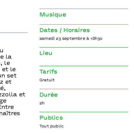
Jazz au fil de l’Oise
Trio H2o
Musique
Dates / Horaires
samedi 23 septembre à 18h30
du
Lieu
de la
, le
 et le
Tarifs
un set
Gratuit
z et
é,
zzolla et
Durée
rge
2h
Entre
maîtres
Publics
Tout public