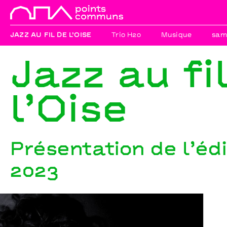
JAZZ AU FIL DE L’OISE
Trio H2o
Musique
sam
Jazz au fi
l’Oise
Présentation de l’éd
2023