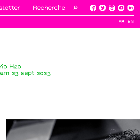
letter
🔎
FR
EN
rio H2o
am 23 sept 2023