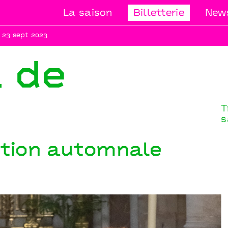
La saison
Billetterie
News
 23 sept 2023
l de
T
s
ition automnale