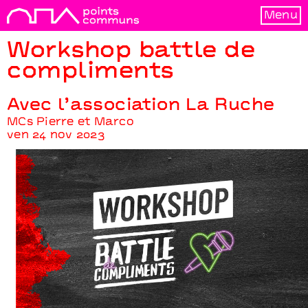
Menu
Workshop battle de
compliments
Avec l’association La Ruche
MCs Pierre et Marco
ven 24 nov 2023