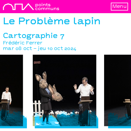
Menu
Le Problème lapin
Cartographie 7
Frédéric Ferrer
mar 08 oct – jeu 10 oct 2024