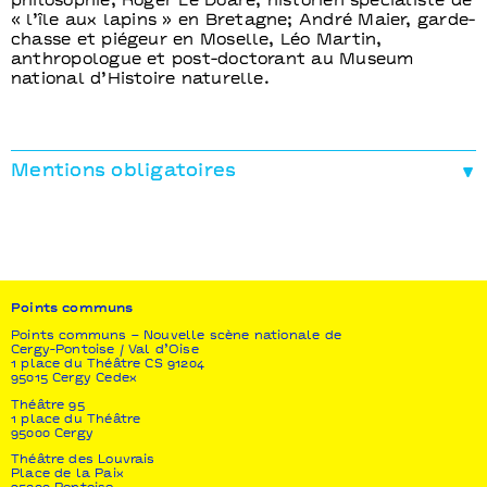
philosophie; Roger Le Doaré, historien spécialiste de
« l’île aux lapins » en Bretagne; André Maier, garde-
chasse et piégeur en Moselle, Léo Martin,
anthropologue et post-doctorant au Museum
national d’Histoire naturelle.
Mentions obligatoires
Production
Vertical Détour
Coproduction
Maison des Métallos (Paris)
Points communs
Soutien
Département de la Seine et Marne
Points communs – Nouvelle scène nationale de
Cergy-Pontoise / Val d’Oise
1 place du Théâtre CS 91204
Partenaire
95015 Cergy Cedex
Le Vaisseau-fabrique artistique au Centre de
Théâtre 95
Réadaptation de Coubert
1 place du Théâtre
95000 Cergy
La compagnie Vertical Détour est conventionnée
Théâtre des Louvrais
par le Département de la Seine-et-Marne, la Région
Place de la Paix
Île-de-France et le Ministère de la Culture - DRAC