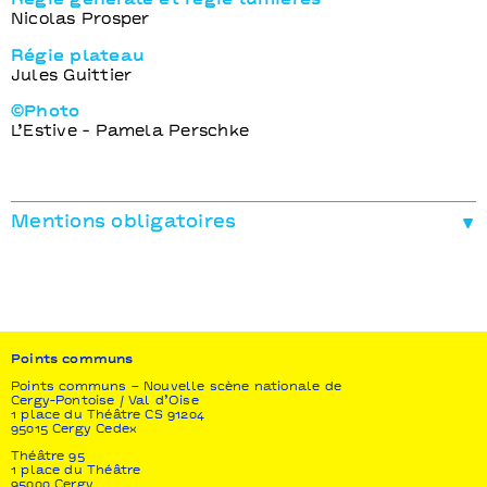
Régie générale et régie lumières
Nicolas Prosper
Régie plateau
Jules Guittier
©Photo
L’Estive - Pamela Perschke
Mentions obligatoires
Production déléguée
Compagnie Gwenaël Morin -Théâtre Permanent
Coproductions
Festival d’Avignon l lnitiatives d’artistes / La
Villette-Paris I Théâtre Garonne scène européenne
Points communs
Toulouse I Spazio Culturale Natale Rochiccioli-
Cargèse I Scène nationale d’Albi-Tarn I TAP-Théâtre
Points communs – Nouvelle scène nationale de
Cergy-Pontoise / Val d’Oise
Auditorium de Poitiers I La Coursive-Scène
1 place du Théâtre CS 91204
Nationale de La Rochelle I Le Parvis -Scène
95015 Cergy Cedex
nationale de Tarbes I Espace Malraux Scène
Théâtre 95
nationale de Chambéry I Les Salins Scène nationale
1 place du Théâtre
de Martigues I L’Empreinte-Scène nationale
95000 Cergy