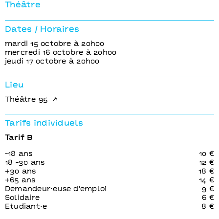
Gwenaël Morin
Théâtre
William Shakespeare
Dates / Horaires
mardi 15 octobre à 20h00
mercredi 16 octobre à 20h00
jeudi 17 octobre à 20h00
Lieu
Théâtre 95
Tarifs individuels
Tarif B
-18 ans
10 €
18 -30 ans
12 €
+30 ans
18 €
+65 ans
14 €
Demandeur⋅euse d'emploi
9 €
Solidaire
6 €
Etudiant⋅e
8 €