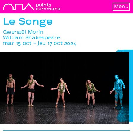
Menu
Le Songe
Gwenaël Morin
William Shakespeare
mar 15 oct – jeu 17 oct 2024
Le Songe