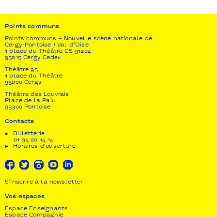
D’après une création originale
de la compagnie Mundo Perfeito
Points communs
Coproduction
O Espaço do Tempo | Maria Matos Teatro Municipal
Points communs – Nouvelle scène nationale de
Cergy-Pontoise / Val d’Oise
1 place du Théâtre CS 91204
Soutien à la création
95015 Cergy Cedex
Governo de Portugal – DGArtes
Théâtre 95
1 place du Théâtre
Production exécutive de la création originale
95000 Cergy
Magda Bizarro, Rita Mendes
Théâtre des Louvrais
Place de la Paix
95300 Pontoise
Contacts
Billetterie
01 34 20 14 14
Horaires d'ouverture
S'inscrire à la newsletter
Vos espaces
Espace Enseignants
Espace Compagnie