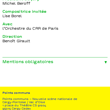
Michel Beroff
Compositrice invitée
Lise Borel
Avec
l’Orchestre du CRR de Paris
Direction
Benoît Girault
Mentions obligatoires
Avec le soutien de
la Ville de Pontoise,
Communauté d’agglomération de Cergy-Pontoise,
Conseil départemental du Val-d’Oise Région Île-de-
France, Safran et Yamaha
Points communs
Points communs – Nouvelle scène nationale de
Cergy-Pontoise / Val d’Oise
1 place du Théâtre CS 91204
95015 Cergy Cedex