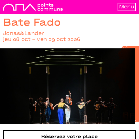
Menu
Bate Fado
Jonas&Lander
jeu 08 oct – ven 09 oct 2026
Bate Fado
Jonas&Lander
Réservez votre place