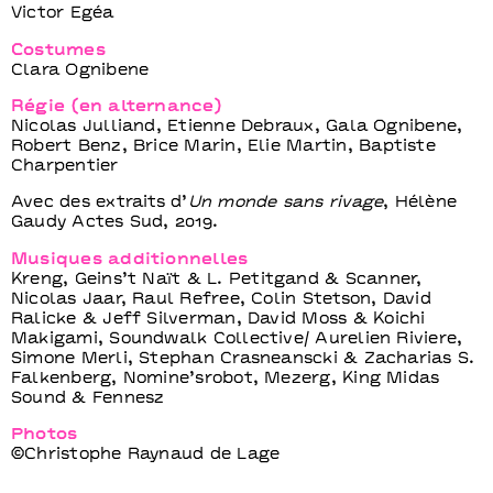
Victor Egéa
Costumes
Clara Ognibene
Régie (en alternance)
Nicolas Julliand, Etienne Debraux, Gala Ognibene,
Robert Benz, Brice Marin, Elie Martin, Baptiste
Charpentier
Avec des extraits d’
Un monde sans rivage
, Hélène
Gaudy Actes Sud, 2019.
Musiques additionnelles
Kreng, Geins’t Naït & L. Petitgand & Scanner,
Nicolas Jaar, Raul Refree, Colin Stetson, David
Ralicke & Jeff Silverman, David Moss & Koichi
Makigami, Soundwalk Collective/ Aurelien Riviere,
Simone Merli, Stephan Crasneanscki & Zacharias S.
Falkenberg, Nomine’srobot, Mezerg, King Midas
Sound & Fennesz
Photos
©Christophe Raynaud de Lage