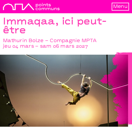
Menu
Immaqaa, ici peut-
être
Mathurin Bolze − Compagnie MPTA
jeu 04 mars – sam 06 mars 2027