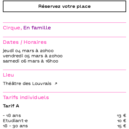
Immaqaa, ici peut-être
Mathurin Bolze − Compagnie MPTA
Réservez votre place
Cirque
En famille
Dates / Horaires
jeudi 04 mars à 20h00
vendredi 05 mars à 20h00
samedi 06 mars à 16h00
Lieu
Théâtre des Louvrais
Tarifs individuels
Tarif A
- 18 ans
13 €
Etudiant⋅e
10 €
18 - 30 ans
15 €