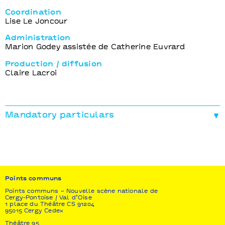
Coordination
Lise Le Joncour
Administration
Marion Godey assistée de Catherine Euvrard
Production / diffusion
Claire Lacroi
Mandatory particulars
Production
26000 couverts
Coproductions
Atelier 231 / Centre National des Arts de la Rue /
Sotteville-lès-Rouen, Le Parapluie / Centre
Points communs
international de création artistique / Aurillac, Le
Channel / Scène nationale de Calais, L’Abattoir /
Points communs – Nouvelle scène nationale de
Cergy-Pontoise / Val d’Oise
Centre National des Arts de la Rue / Chalon-sur-
1 place du Théâtre CS 91204
Saône, Les Ateliers Frappaz / Centre Métropolitain
95015 Cergy Cedex
des Arts Urbains / Villeurbanne
Théâtre 95