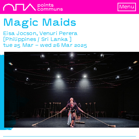
Menu
Magic Maids
Eisa Jocson, Venuri Perera
[Philippines / Sri Lanka ]
tue 25 Mar – wed 26 Mar 2025
Magic Maids