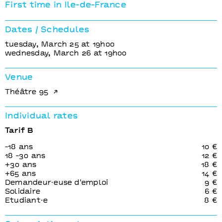
Eisa Jocson, Venuri Perera
First time in Ile-de-France
[Philippines / Sri Lanka ]
Dates / Schedules
tuesday, March 25 at 19h00
wednesday, March 26 at 19h00
Venue
Théâtre 95
Individual rates
Tarif B
-18 ans
10 €
18 -30 ans
12 €
+30 ans
18 €
+65 ans
14 €
Demandeur⋅euse d'emploi
9 €
Solidaire
6 €
Etudiant⋅e
8 €