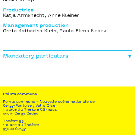
Seok Hui Yap
Productrice
Katja Armknecht, Anne Kleiner
Management production
Greta Katharina Klein, Paula Elena Noack
Mandatory particulars
Production
Künstler*innenhaus Mousonturm
Coproduction
Frascati Producties (avec le soutien de Ammodo),
Tanzquartier Wien, HAU Hebbel am Ufer, SPRING
Points communs
Performing Arts Festival, Festival Theaterformen,
DDD – Festival Dias da Dança, Kampnagel, Arsenic –
Points communs – Nouvelle scène nationale de
Cergy-Pontoise / Val d’Oise
Centre d’art scénique contemporain, La briqueterie
1 place du Théâtre CS 91204
CDCN du Val-de-Marne, Points Communs – nouvelle
95015 Cergy Cedex
scène nationale Cergy-Pontoise / Val d’Oise,
Théâtre 95
Maillon, Théâtre de Strasbourg – Scène européenne
1 place du Théâtre
et Esplanade – Theatres on the Bay
95000 Cergy