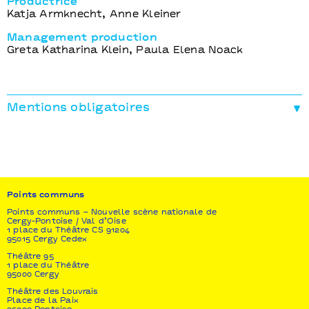
Productrice
Katja Armknecht, Anne Kleiner
Management production
Greta Katharina Klein, Paula Elena Noack
Mentions obligatoires
Production
Künstler*innenhaus Mousonturm
Coproduction
Frascati Producties (avec le soutien de Ammodo),
Tanzquartier Wien, HAU Hebbel am Ufer, SPRING
Points communs
Performing Arts Festival, Festival Theaterformen,
DDD – Festival Dias da Dança, Kampnagel, Arsenic –
Points communs – Nouvelle scène nationale de
Cergy-Pontoise / Val d’Oise
Centre d’art scénique contemporain, La briqueterie
1 place du Théâtre CS 91204
CDCN du Val-de-Marne, Points Communs – nouvelle
95015 Cergy Cedex
scène nationale Cergy-Pontoise / Val d’Oise,
Théâtre 95
Maillon, Théâtre de Strasbourg – Scène européenne
1 place du Théâtre
et Esplanade – Theatres on the Bay
95000 Cergy
Théâtre des Louvrais
Financé
dans le cadre de l’Alliance de
Place de la Paix