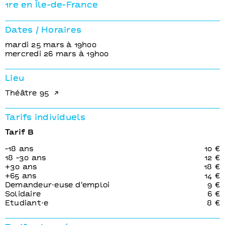
Eisa Joc
Eisa Jocson, Venuri
1re en Île-de-France
[Philippi
Perera
[Philippines / Sri
Dates / Horaires
Lanka]
mardi 25 mars à 19h00
mercredi 26 mars à 19h00
Lieu
Théâtre 95
Tarifs individuels
Tarif B
-18 ans
10 €
18 -30 ans
12 €
+30 ans
18 €
+65 ans
14 €
Demandeur⋅euse d'emploi
9 €
Solidaire
6 €
Etudiant⋅e
8 €