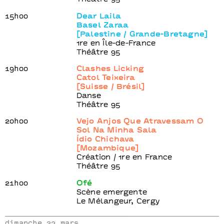
15h00
Dear Laila
Basel Zaraa
[Palestine / Grande-Bretagne]
1re en Île-de-France
Théâtre 95
19h00
Clashes Licking
Catol Teixeira
[Suisse / Brésil]
Danse
Théâtre 95
20h00
Vejo Anjos Que Atravessam O
Sol Na Minha Sala
Ídio Chichava
[Mozambique]
Création / 1re en France
Théâtre 95
21h00
Ofé
Scène emergente
Le Mélangeur, Cergy
dimanche 23 mars