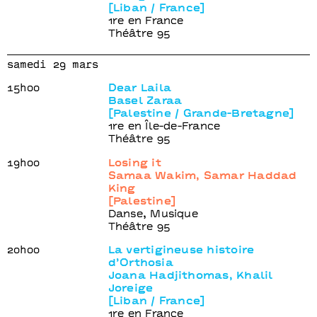
[Liban / France]
1re en France
Théâtre 95
samedi 29 mars
15h00
Dear Laila
Basel Zaraa
[Palestine / Grande-Bretagne]
1re en Île-de-France
Théâtre 95
19h00
Losing it
Samaa Wakim, Samar Haddad
King
[Palestine]
Danse, Musique
Théâtre 95
20h00
La vertigineuse histoire
d’Orthosia
Joana Hadjithomas, Khalil
Joreige
[Liban / France]
1re en France