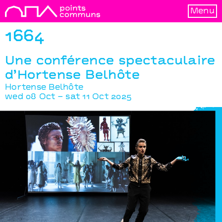
Menu
1664
Une conférence spectaculaire
d’Hortense Belhôte
Hortense Belhôte
wed 08 Oct – sat 11 Oct 2025