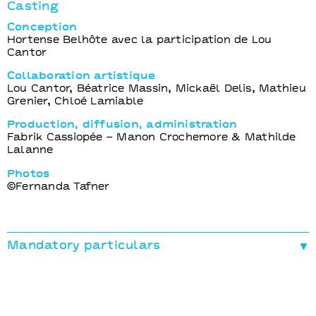
Casting
Conception
Hortense Belhôte avec la participation de Lou
Cantor
Collaboration artistique
Lou Cantor, Béatrice Massin, Mickaël Delis, Mathieu
Grenier, Chloé Lamiable
Production, diffusion, administration
Fabrik Cassiopée – Manon Crochemore & Mathilde
Lalanne
Photos
©Fernanda Tafner
Mandatory particulars
Production déléguée
Fabrik Cassiopée
En collaboration avec
l’association bi-p