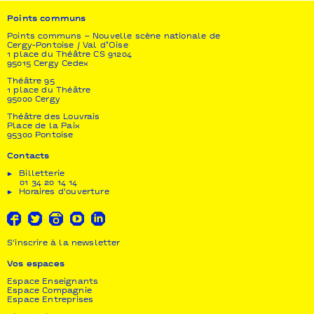
Coproductions
Points communs
Espace 1789, scène conventionnée d’intérêt national
– art et création – pour la danse de Saint-Ouen.
Points communs – Nouvelle scène nationale de
Cergy-Pontoise / Val d’Oise
Le Département de la Seine-Saint-Denis a soutenu
1 place du Théâtre CS 91204
la création de cette œuvre.
95015 Cergy Cedex
Théâtre 95
Avec le soutien
du CND – Pantin
1 place du Théâtre
95000 Cergy
Théâtre des Louvrais
Place de la Paix
95300 Pontoise
Contacts
Billetterie
01 34 20 14 14
Horaires d'ouverture
S'inscrire à la newsletter
Vos espaces
Espace Enseignants
Espace Compagnie
Espace Entreprises