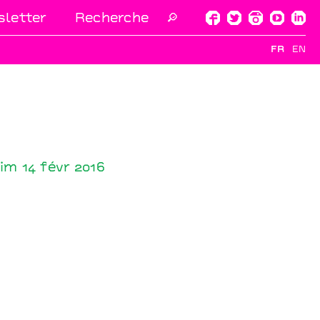
letter
🔎
FR
EN
im 14 févr 2016