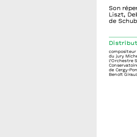
Son répe
Liszt, D
de Schube
Distribu
compositeur 
du jury Mich
l’Orchestre
Conservatoi
de Cergy-Pon
Benoît Girau