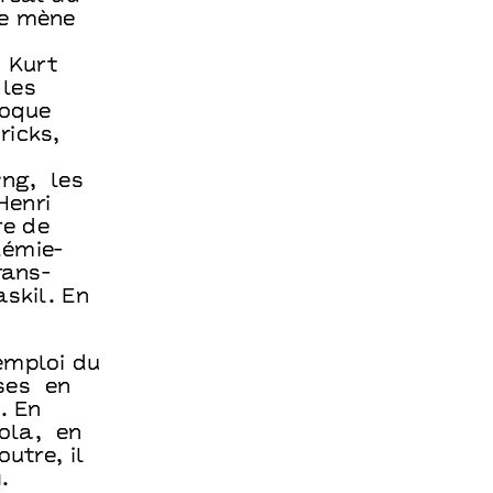
le mène
 Kurt
r les
Roque
ricks,
yng, les
Henri
re de
démie-
rans-
askil. En
emploi du
ses en
. En
mola, en
utre, il
.