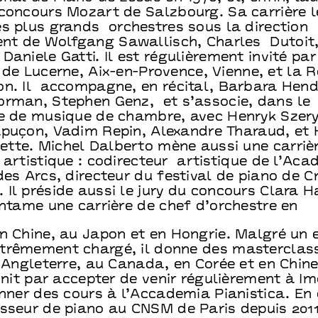
concours Mozart de Salzbourg. Sa carrière 
es plus grands orchestres sous la direction
t de Wolfgang Sawallisch, Charles Dutoit,
Daniele Gatti. Il est régulièrement invité pa
 de Lucerne, Aix-en-Provence, Vienne, et la 
on. Il accompagne, en récital, Barbara Hend
orman, Stephen Genz, et s’associe, dans le
re de musique de chambre, avec Henryk Szer
apuçon, Vadim Repin, Alexandre Tharaud, et 
tte. Michel Dalberto mène aussi une carriè
 artistique : codirecteur artistique de l’Aca
des Arcs, directeur du festival de piano de C
Il préside aussi le jury du concours Clara H
entame une carrière de chef d’orchestre en
en Chine, au Japon et en Hongrie. Malgré un 
trêmement chargé, il donne des masterclas
n Angleterre, au Canada, en Corée et en Chine
finit par accepter de venir régulièrement à I
onner des cours à l’Accademia Pianistica. En o
esseur de piano au CNSM de Paris depuis 2011