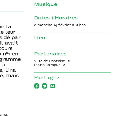
Musique
Dates / Horaires
dimanche 14 février à 16h00
ir la
e leur
sidé par
Lieu
l avait
cours
 n°1 en
Partenaires
rogramme
Ville de Pontoise
t à
Piano Campus
e, Lina
ne, mais
Partagez
aine