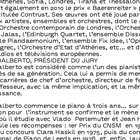
Athènes, Sofia, Londres, Tirana et Thessalon
it également en 2010 le prix « Baerenreiter »
itulée Contrust. Ses œuvres ont été joué par
 artistes, ensembles et orchestres, dont le
l’Orchestre contemporain de Londres, l’Orche
Jalas, l’Edinburgh Quartet, l’ensemble Diss
le Piandaemonium, l’ensemble Fix Idee, l’Op
grec, l’Orchestre d’Etat d’Athènes, etc… et 
adios et télévisions européennes.
DALBERTO, PRÉSIDENT DU JURY
alberto est considéré comme l’un des pianist
és de sa génération. Cela lui a permis de me
 carrières de chef d’orchestre, directeur de f
ofesseur, avec la même implication, et la m
ssance.
alberto commence le piano à trois ans… sur 
on pour l’instrument se confirme et le mèn
 où il étudie avec Vlado Perlemuter et Jean
ule les récompenses : 1er Prix du CNSM en 1
du concours Clara Haskil en 1975, puis du co
onal de Piano de Leeds en 1978, et, enfin, la