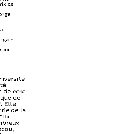
rix de
eorge
ud
rga -
olas
niversité
ité
e de 2012
cque de
. Elle
rie de la
reux
ombreux
scou,