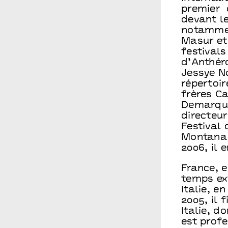
premier 
devant l
notammen
Masur et 
festivals
d’Anthér
Jessye N
répertoi
frères C
Demarque
directeur
Festival 
Montana. 
2006, il 
France, 
temps ex
Italie, e
2005, il 
Italie, d
est prof