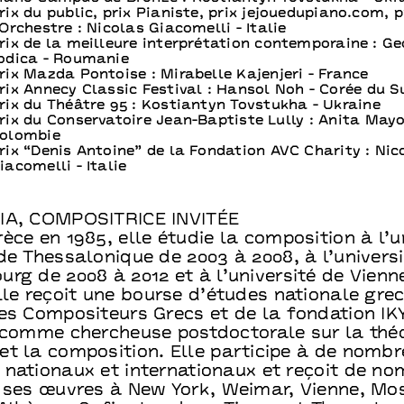
rix du public, prix Pianiste, prix jejouedupiano.com, p
’Orchestre : Nicolas Giacomelli - Italie
rix de la meilleure interprétation contemporaine : G
odica - Roumanie
rix Mazda Pontoise : Mirabelle Kajenjeri - France
rix Annecy Classic Festival : Hansol Noh - Corée du S
rix du Théâtre 95 : Kostiantyn Tovstukha - Ukraine
rix du Conservatoire Jean-Baptiste Lully : Anita Mayo
olombie
rix “Denis Antoine” de la Fondation AVC Charity : Nic
iacomelli - Italie
IA, COMPOSITRICE INVITÉE
èce en 1985, elle étudie la composition à l’u
de Thessalonique de 2003 à 2008, à l’univers
rg de 2008 à 2012 et à l’université de Vienn
lle reçoit une bourse d’études nationale gre
es Compositeurs Grecs et de la fondation IKY
e comme chercheuse postdoctorale sur la théo
et la composition. Elle participe à de nomb
 nationaux et internationaux et reçoit de n
r ses œuvres à New York, Weimar, Vienne, Mo