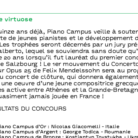
e virtuose
uinze ans déjà, Piano Campus veille à souten
te de jeunes pianistes et le développement d
 Les trophées seront décernés par un jury pré
lberto, lequel se souviendra sans doute qu’i
e 20 ans lorsqu’il fut lauréat du premier con
e Salzbourg ! Le 1er mouvement du Concerto
ur Opus 25 de Felix Mendelssohn sera au p
u concert de clôture, qui donnera égalemen
 une oeuvre d’une jeune compositrice grecqu
ès active entre Athènes et la Grande-Bretag
uasiment jamais jouée en France !
ULTATS DU CONCOURS
iano Campus d’Or : Nicolas Giacomelli - Italie
iano Campus d’Argent : George Todica - Roumanie
iano Campus de Bronze : Kostiantyn Tovstukha - Ukr