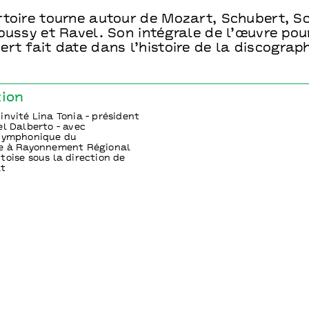
rtoire tourne autour de Mozart, Schubert, 
ebussy et Ravel. Son intégrale de l’œuvre po
rt fait date dans l’histoire de la discograph
tion
invité Lina Tonia - président
el Dalberto - avec
 Symphonique du
re à Rayonnement Régional
toise sous la direction de
lt