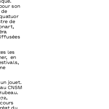
ique.
 pour son
 de
 quatuor
stre de
onart,
éra
diffusées
es les
ner, en
estivals,
ême
un jouet.
e au CNSM
 Hubeau.
972,
ncours
uréat du