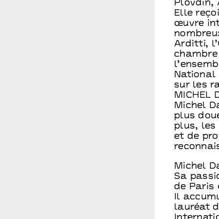
Plovdin, 
Elle reço
œuvre int
nombreux
Arditti, 
chambre 
l’ensemb
National 
sur les r
MICHEL 
Michel D
plus dou
plus, les
et de pr
reconnai
Michel D
Sa passi
de Paris
Il accum
lauréat 
Internati