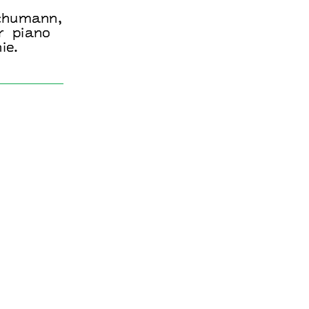
Schumann,
ur piano
ie.