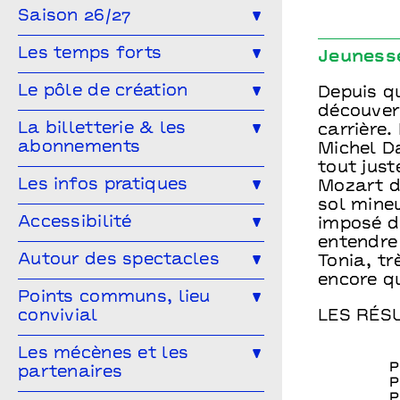
Saison 26/27
Toute la saison
Théâtre
Les temps forts
Jeuness
Musique
Concert
Danse
Génération(s) - Saison #9
Le pôle de création
Depuis q
Cirque
Magie
Espace public
découver
Festival Arts & Humanités #9
Ailleurs & Ici • PIPD
La billetterie & les
carrière.
Projet participatif
Humour
abonnements
Projet participatif : Deblozay
Michel Da
Artistes en résidence 2024-2027
tout just
En famille
Ateliers
Comment réserver ?
Les tarifs
Les infos pratiques
Résidences précédentes
Mozart d
Performance
Marionnettes
sol mine
Abonnez-vous !
Venir à Points communs
Accessibilité
imposé d
Vous venez en groupe ?
entendre
Guide des spectateur·rices
L’accessibilité pour tous·tes !
Autour des spectacles
Tonia, tr
Hors-les-murs
encore q
Vous êtes une structure médico-
Les ateliers de pratique
Points communs, lieu
sociale ?
convivial
LES RÉS
Les Conversations
Le Mélangeur
Les mécènes et les
Visitez les théâtres
P
partenaires
Le Service garderie
Médiathèque
P
P