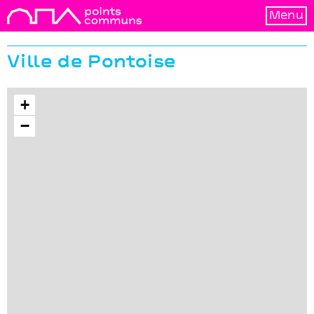
Menu
Ville de Pontoise
+
−