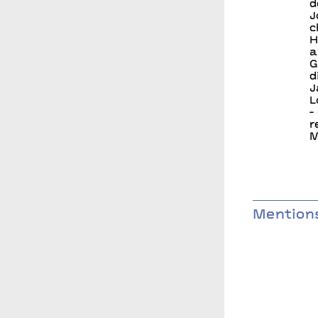
d
J
c
H
a
G
d
J
L
-
r
M
Mentions
Production B
général de O
par le minist
régional Auv