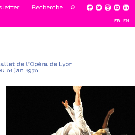
letter
🔎
FR
EN
allet de l’Opéra de Lyon
eu 01 jan 1970