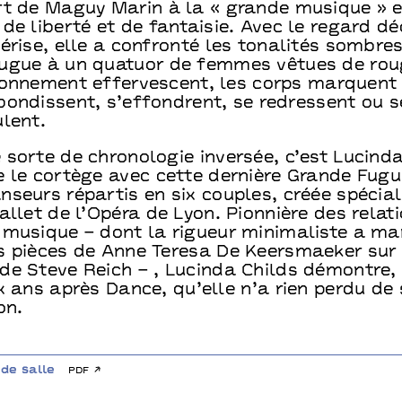
rt de Maguy Marin à la « grande musique » e
de liberté et de fantaisie. Avec le regard dé
érise, elle a confronté les tonalités sombres
ugue à un quatuor de femmes vêtues de rou
lonnement effervescent, les corps marquent
bondissent, s’effondrent, se redressent ou s
lent.
sorte de chronologie inversée, c’est Lucinda
e le cortège avec cette dernière Grande Fugu
nseurs répartis en six couples, créée spéci
allet de l’Opéra de Lyon. Pionnière des relat
 musique – dont la rigueur minimaliste a ma
s pièces de Anne Teresa De Keersmaeker sur 
de Steve Reich – , Lucinda Childs démontre,
x ans après Dance, qu’elle n’a rien perdu de
on.
de salle
pdf