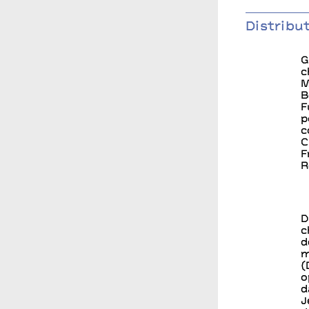
Distribu
G
c
M
B
F
p
c
C
F
R
D
c
d
m
(
o
d
J