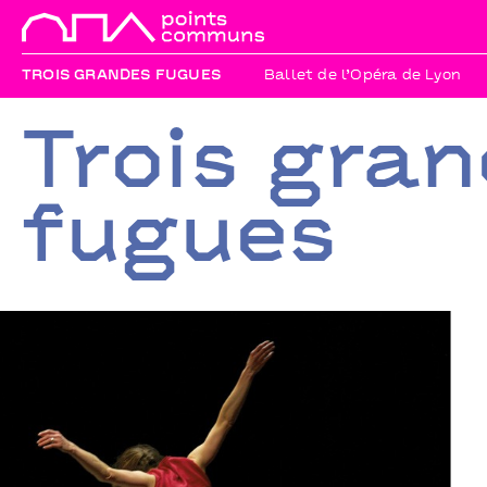
TROIS GRANDES FUGUES
Ballet de l’Opéra de Lyon
Trois gra
fugues