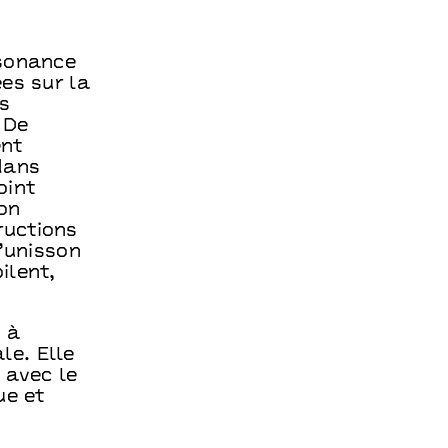
ésonance
es sur la
s
 De
ent
dans
oint
on
ructions
d’unisson
ilent,
 à
le. Elle
 avec le
ue et