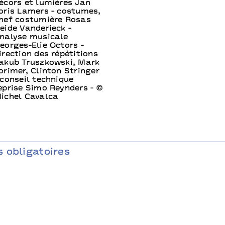
écors et lumières Jan
oris Lamers - costumes,
hef costumière Rosas
eide Vanderieck -
nalyse musicale
eorges-Elie Octors -
irection des répétitions
akub Truszkowski, Mark
orimer, Clinton Stringer
 conseil technique
eprise Simo Reynders - ©
ichel Cavalca
 obligatoires
allet de l’Opéra de Lyon, Directeur artistique : Yorgos Loukos,
péra de Lyon : Serge Dorny - L’Opéra national de Lyon est con
ère de la Culture et de la Communication, la Ville de Lyon, le 
ergne-Rhône-Alpes et la Métropole de Lyon.