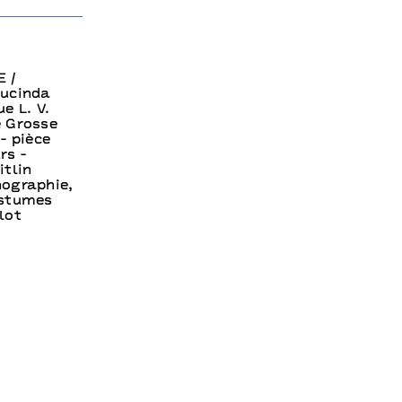
 /
Lucinda
e L. V.
e Grosse
- pièce
rs -
tlin
nographie,
ostumes
lot