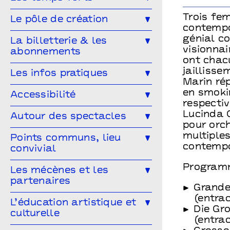
Musique
Concert
Danse
Génération(s) - Saison #9
Trois fe
Le pôle de création
contempo
Cirque
Magie
Espace public
Festival Arts & Humanités #9
Ailleurs & Ici • PIPD
génial c
La billetterie & les
Projet participatif
Humour
visionnai
abonnements
Projet participatif : Deblozay
Artistes en résidence 2024-2027
ont chacu
En famille
Ateliers
Comment réserver ?
Les tarifs
jailliss
Les infos pratiques
Résidences précédentes
Marin ré
Performance
Marionnettes
Abonnez-vous !
Venir à Points communs
en smoki
Accessibilité
respectiv
Vous venez en groupe ?
Guide des spectateur·rices
L’accessibilité pour tous·tes !
Lucinda 
Autour des spectacles
pour orc
Hors-les-murs
Vous êtes une structure médico-
Les ateliers de pratique
multiple
Points communs, lieu
sociale ?
contempo
convivial
Les Conversations
Program
Le Mélangeur
Les mécènes et les
Visitez les théâtres
partenaires
Le Service garderie
Médiathèque
Grande
(entra
Devenir mécène
L’éducation artistique et
Die Gr
culturelle
Cultivons nos points communs
(entra