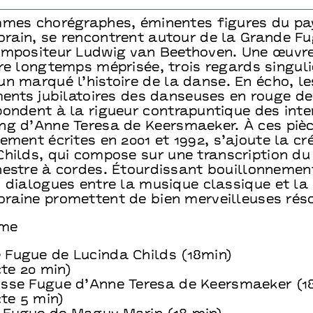
mmes chorégraphes, éminentes figures du p
rain, se rencontrent autour de la Grande F
ompositeur Ludwig van Beethoven. Une œuvr
re longtemps méprisée, trois regards singuli
n marqué l’histoire de la danse. En écho, le
ements jubilatoires des danseuses en rouge 
pondent à la rigueur contrapuntique des inte
ng d’Anne Teresa de Keersmaeker. À ces pièc
ement écrites en 2001 et 1992, s’ajoute la cr
Childs, qui compose sur une transcription du
hestre à cordes. Étourdissant bouillonnemen
s dialogues entre la musique classique et la
raine promettent de bien merveilleuses rés
me
 Fugue de Lucinda Childs (18min)
cte 20 min)
osse Fugue d’Anne Teresa de Keersmaeker (1
cte 5 min)