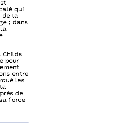
st
calé qui
 de la
ge ; dans
 la
e
 Childs
e pour
alement
ions entre
rqué les
la
 près de
 sa force