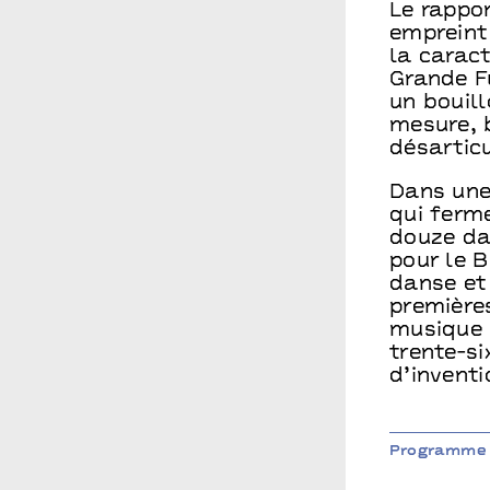
Le rappo
empreint 
la caract
Grande F
un bouil
mesure, 
désarticu
Dans une 
qui ferm
douze da
pour le B
danse et
première
musique 
trente-si
d’inventi
Programme 