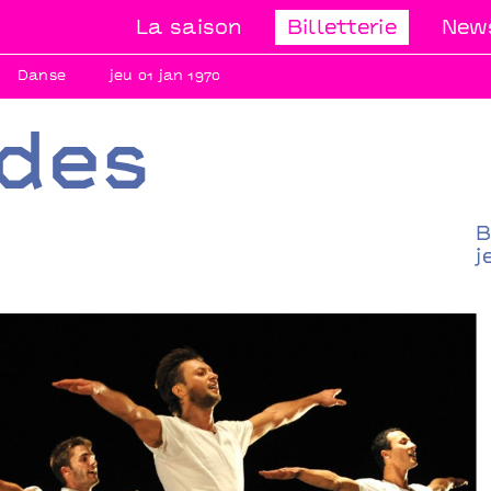
La saison
Billetterie
News
Danse
jeu 01 jan 1970
ndes
B
j