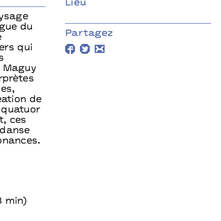
Lieu
aysage
ugue du
Partagez
e
ers qui
s
de Maguy
rprètes
es,
éation de
 quatuor
t, ces
 danse
onances.
8 min)