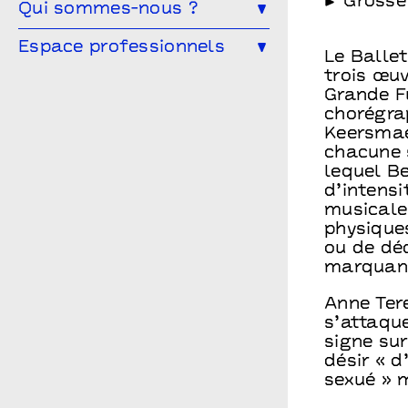
Grosse
L’éducation artistique et culturelle
Qui sommes-nous ?
Les partenaires
à Points communs
L’équipe
Espace professionnels
Vous êtes enseignant·e ?
Le Balle
Le conseil d’administration
trois œuv
Les spectacles en temps scolaire
Vous êtes une compagnie ?
Grande F
Archives
Infos pratiques
Vous êtes une entreprise ?
chorégra
Keersmae
Points communs recrute
Vous êtes enseignant.e ?
chacune 
lequel B
d’intens
musicale
physiques
ou de dé
marquant
Anne Ter
s’attaqu
signe su
désir « d
sexué » 