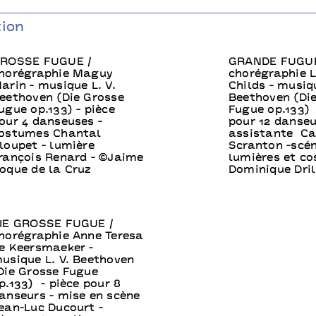
tion
ROSSE FUGUE /
GRANDE FUGUE
horégraphie Maguy
chorégraphie 
arin - musique L. V.
Childs - musiqu
eethoven (Die Grosse
Beethoven (Di
ugue op.133) - pièce
Fugue op.133) 
our 4 danseuses -
pour 12 danseu
ostumes Chantal
assistante Cai
loupet - lumière
Scranton -scé
rançois Renard - ©Jaime
lumières et c
oque de la Cruz
Dominique Dril
IE GROSSE FUGUE /
horégraphie Anne Teresa
e Keersmaeker -
usique L. V. Beethoven
Die Grosse Fugue
p.133) - pièce pour 8
anseurs - mise en scène
ean-Luc Ducourt -