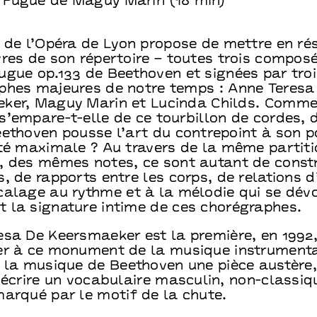
 Fugue de Maguy Marin (18 min)
t de l’Opéra de Lyon propose de mettre en r
res de son répertoire – toutes trois composé
ugue op.133 de Beethoven et signées par troi
phes majeures de notre temps : Anne Teresa
ker, Maguy Marin et Lucinda Childs. Comm
s’empare-t-elle de ce tourbillon de cordes, 
eethoven pousse l’art du contrepoint à son p
ité maximale ? Au travers de la même partiti
, des mêmes notes, ce sont autant de const
, de rapports entre les corps, de relations 
calage au rythme et à la mélodie qui se dévo
 la signature intime de ces chorégraphes.
esa De Keersmaeker est la première, en 1992,
er à ce monument de la musique instrumenta
r la musique de Beethoven une pièce austère,
’écrire un vocabulaire masculin, non-classiq
marqué par le motif de la chute.