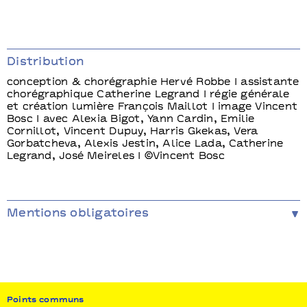
Distribution
conception & chorégraphie Hervé Robbe I assistante
chorégraphique Catherine Legrand I régie générale
et création lumière François Maillot I image Vincent
Bosc I avec Alexia Bigot, Yann Cardin, Emilie
Cornillot, Vincent Dupuy, Harris Gkekas, Vera
Gorbatcheva, Alexis Jestin, Alice Lada, Catherine
Legrand, José Meireles I ©Vincent Bosc
Mentions obligatoires
Administration, production, diffusion Les
Indépendances - Coproduction Chaillot - Théâtre
National pour la Danse I CNDC d’Angers I Le Phare
CCN du Havre, Espaces Pluriels / Pau I Les Ballets
du Rhin - CCN de Mulhouse I KLAP Maison pour la
danse / Marseille - Soutien Fonds de soutien à
Points communs