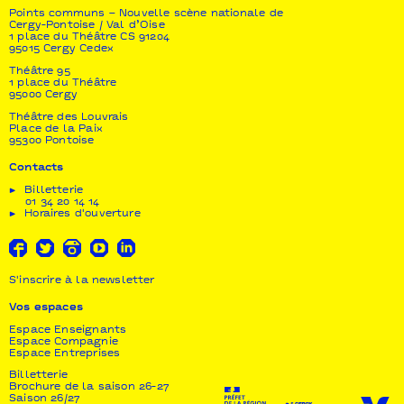
l’initiative et à la recherche (FSIR) - ARCADI I
Points communs – Nouvelle scène nationale de
Centre National de la Danse / Pantin I CCN de
Cergy-Pontoise / Val d’Oise
Rillieux-la-Pape I Le Garage, collectif danse à
1 place du Théâtre CS 91204
Rennes - Hervé Robbe est artiste associé au CNDC
95015 Cergy Cedex
d’Angers depuis 2017. La Compagnie TRAVELLING &
Théâtre 95
Co est subventionnée par le Ministère de la Culture
1 place du Théâtre
95000 Cergy
et de la Communication.
Théâtre des Louvrais
Place de la Paix
95300 Pontoise
Contacts
Billetterie
01 34 20 14 14
Horaires d'ouverture
S'inscrire à la newsletter
Vos espaces
Espace Enseignants
Espace Compagnie
Espace Entreprises
Billetterie
Brochure de la saison 26-27
Saison 26/27