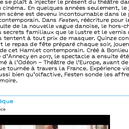
te se plaît à injecter le présent du théâtre da
 cinéma. En quelques années seulement, le 
en scène est devenu incontournable dans le
 contemporain. Dans
Festen
, réécriture pour 
culte de la nouvelle vague danoise, le hors-
s secrets familiaux que le lustre et le vernis
s tentent à tout prix de masquer. Quinze con
 le repas de fête préparé chaque soir, jouen
 de cet Hamlet contemporain. Créé à Bonlieu
 d’Annecy en 2017, le spectacle a ensuite ét
é à l’Odéon – Théâtre de l’Europe, avant d
e tournée à travers la France. Expérience vi
ssi bien qu’olfactive, Festen sonde les affr
moire.
èque
nce