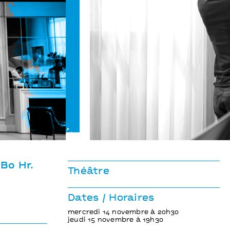
Festen
Cyril Teste, Thomas 
Bo Hr.
Théâtre
Dates / Horaires
mercredi 14 novembre à 20h30
jeudi 15 novembre à 19h30