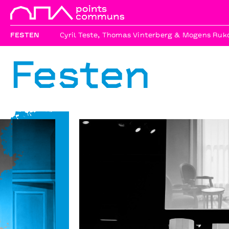
FESTEN
Cyril Teste, Thomas Vinterberg & Mogens Ruko
Festen