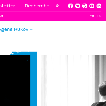
letter
🔎
18
FR
EN
Mogens Rukov –