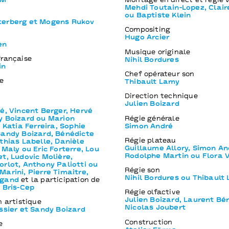
xM
Montage en direct et régie 
Mehdi Toutain-Lopez, Clai
ou Baptiste Klein
terberg et Mogens Rukov
Compositing
Hugo Arcier
en
Musique originale
française
Nihil Bordures
in
Chef opérateur son
e
Thibault Lamy
Direction technique
Julien Boizard
é, Vincent Berger, Hervé
y Boizard ou Marion
Régie générale
u Katia Ferreira, Sophie
Simon André
Sandy Boizard, Bénédicte
Régie plateau
thias Labelle, Danièle
Guillaume Allory, Simon An
 Maly ou Eric Forterre, Lou
Rodolphe Martin ou Flora V
t, Ludovic Molière,
rlot, Anthony Paliotti ou
Régie son
arini, Pierre Timaitre,
Nihil Bordures ou Thibault
ngand
et la participation de
 Bris-Cep
Régie olfactive
Julien Boizard, Laurent Bé
n artistique
Nicolas Joubert
ssier et Sandy Boizard
Construction
e