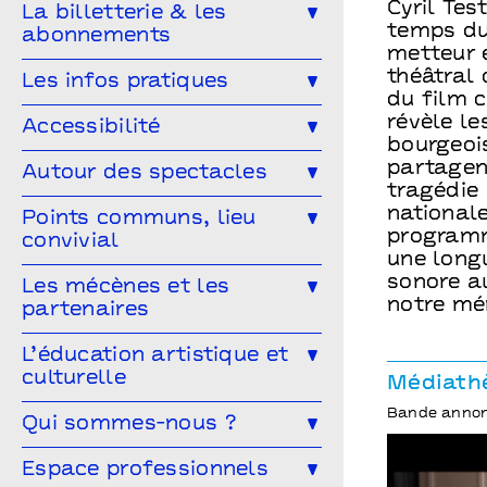
Ailleurs & Ici • PIPD
Cyril Tes
La billetterie & les
Projet participatif
Humour
temps du
abonnements
Projet participatif : Deblozay
Artistes en résidence 2024-2027
metteur 
En famille
Ateliers
Comment réserver ?
Les tarifs
théâtral
Les infos pratiques
Résidences précédentes
du film 
Performance
Marionnettes
Abonnez-vous !
Venir à Points communs
révèle le
Accessibilité
bourgeoi
Vous venez en groupe ?
Guide des spectateur·rices
L’accessibilité pour tous·tes !
partagent
Autour des spectacles
tragédie
Hors-les-murs
Vous êtes une structure médico-
Les ateliers de pratique
nationale
Points communs, lieu
sociale ?
programm
convivial
Les Conversations
une longu
Le Mélangeur
sonore au
Les mécènes et les
Visitez les théâtres
notre mé
partenaires
Le Service garderie
Médiathèque
Devenir mécène
L’éducation artistique et
culturelle
Médiath
Cultivons nos points communs
Bande anno
L’éducation artistique et culturelle
Qui sommes-nous ?
Les partenaires
à Points communs
L’équipe
Espace professionnels
Vous êtes enseignant·e ?