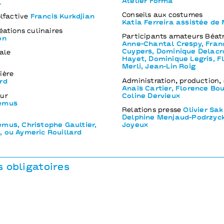
Atelier Förma
l
Conseils aux costumes
olfactive
Francis Kurkdjian
Katia Ferreira assistée de
éations culinaires
Participants amateurs Béatr
on
Anne-Chantal Crespy, Fran
Cuypers, Dominique Delacr
ale
Hayet, Dominique Legris, F
Merli, Jean-Lin Roig
ière
Administration, production, 
rd
Anaïs Cartier, Florence Bo
eur
Coline Dervieux
remus
Relations presse
Olivier Sak
Delphine Menjaud-Podrzyck
emus, Christophe Gaultier,
Joyeux
, ou Aymeric Rouillard
 obligatoires
ollectif MxM - production déléguée Bonlieu scène nationale A
ation d’entreprise Hermès dans le cadre de son programme Ne
on
Théâtre du Nord - CDN de Lille Tourcoing Hauts-de-France, L
 Printemps des Comédiens, MC2: Grenoble, TAP scène nationale 
rts - scène nationale / Châlon-sur-Saône, Théâtre de Saint-Qu
ène nationale, Lux - scène nationale / Valence, Les Célestins / 