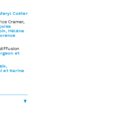
 Meryl Coster
ice Cramer,
çoise
oix, Hélène
lorence
diffusion
urgeon et
sik,
i et Karine
nnecy -
w Settings -
a Comédie de
/ Poitiers,
entin-en-
Lyon, Le