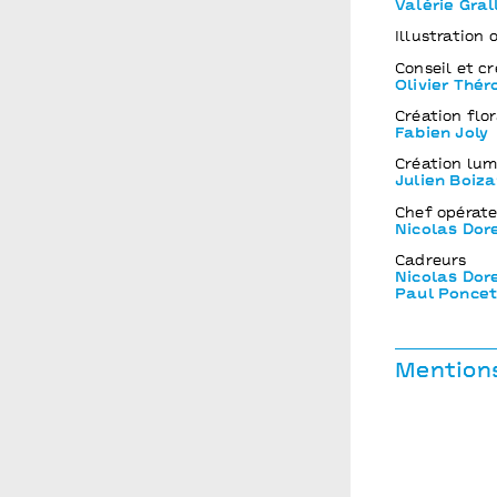
Valérie Gral
Illustration 
Conseil et cr
Olivier Thér
Création flor
Fabien Joly
Création lum
Julien Boiza
Chef opérat
Nicolas Do
Cadreurs
Nicolas Dor
Paul Poncet
Mentions
Production
C
Soutien
Fond
Coproducti
Reims – CDN,
Espace des A
Yvelines - sc