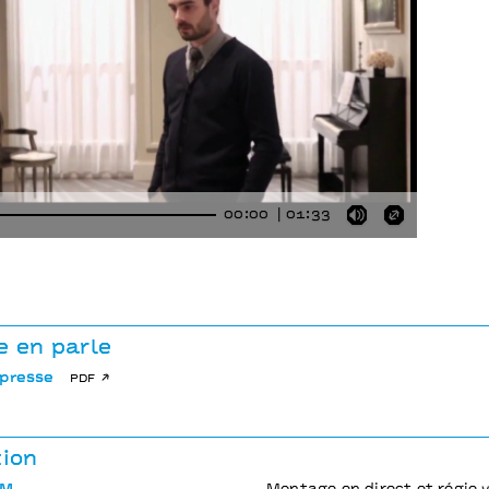
00:00
01:33
Mute
Enter
fullscre
e en parle
 presse
pdf
tion