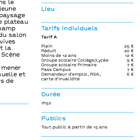
ns le
jeune
Lieu
 paysage
le plateau
champ
Tarifs individuels
 du salon
Tarif A
vives
Plein
25 €
t la
Réduit
20 €
 Scène
Moins de 12 ans
12 €
Groupe scolaire Collège/Lycée
9 €
é
Groupe scolaire Primaire
7 €
e mener
Pass Campus
7 €
suelle et
Demandeur d'emploi, RSA,
6 €
carte d'invalidité
es de
Durée
1h50
Publics
Tout public à partir de 15 ans