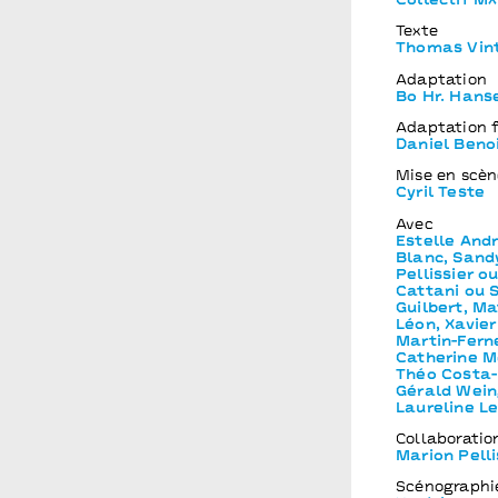
Collectif M
Texte
Thomas Vin
Adaptation
Bo Hr. Hans
Adaptation 
Daniel Beno
Mise en scèn
Cyril Teste
Avec
Estelle Andr
Blanc, Sand
Pellissier o
Cattani ou 
Guilbert, Ma
Léon, Xavier
Martin-Ferne
Catherine Mo
Théo Costa-M
Gérald Wei
Laureline Le
Collaboratio
Marion Pelli
Scénographi