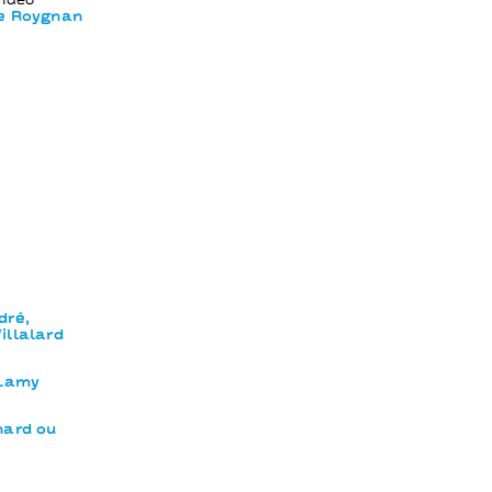
vidéo
re Roygnan
dré,
illalard
 Lamy
nard ou