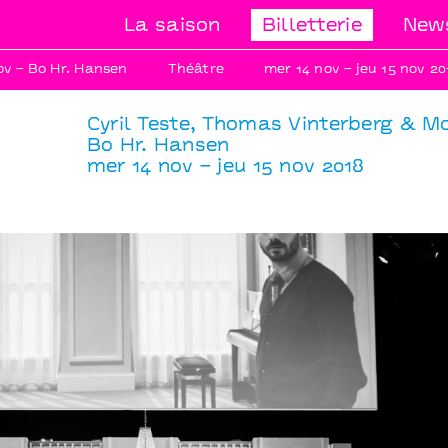
La saison
Billetterie
News
v – Bo Hr. Hansen
Théâtre
mer 14 nov – jeu 15 nov 20
Cyril Teste, Thomas Vinterberg & 
Bo Hr. Hansen
mer 14 nov – jeu 15 nov 2018