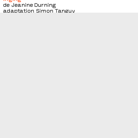
de Jeanine Durning
adaptation Simon Tanguy
En savoir +
Le samedi 26 juin 2021
Inging
de Jeanine Durning
adaptation Simon Tanguy
En savoir +
Du jeudi 18 novembre
au vendredi 19 novembre 2021
_jeanne_dark_
Marion Siéfert
En savoir +
Du mercredi 24 novembre
au jeudi 25 novembre 2021