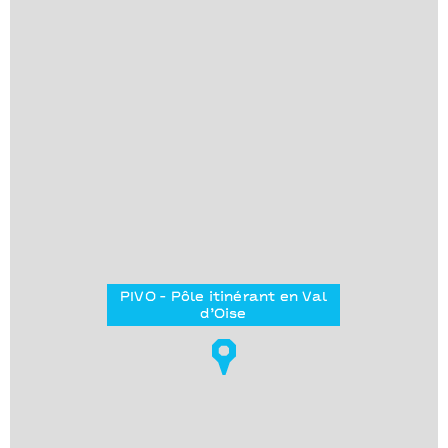
PIVO - Pôle itinérant en Val
d’Oise