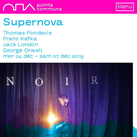
Menu
Supernova
Thomas Pondevie
Franz Kafka
Jack London
George Orwell
mer 04 déc – sam 07 déc 2019