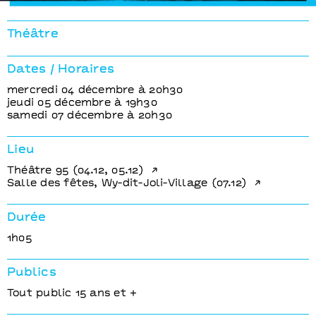
Supernova
Thomas Pondevie
Théâtre
Franz Kafka
Jack London
Dates / Horaires
George Orwell
mercredi 04 décembre à 20h30
jeudi 05 décembre à 19h30
© Jean-Louis Fernandez
samedi 07 décembre à 20h30
Lieu
Théâtre 95 (04.12, 05.12)
Salle des fêtes, Wy-dit-Joli-Village (07.12)
Durée
1h05
Publics
Tout public 15 ans et +