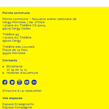
Coproduction
Compagnie Babel (dans le cadre de sa résidence
triennale à Herblay), MC2 – Scène nationale /
Points communs
Grenoble, Points communs–Nouvelle scène
nationale de Cergy-Pontoise / Val-d’Oise
Points communs – Nouvelle scène nationale de
Cergy-Pontoise / Val d’Oise
1 place du Théâtre CS 91204
Soutien
95015 Cergy Cedex
Ministère de la Culture – DRAC Île-de-France au
Théâtre 95
titre de l’aide au projet, Ministères de la culture et
1 place du Théâtre
de l’éducation nationale (Création en cours 2016-
95000 Cergy
2017), Région Île-de-France (Programme EAC), Ville
Théâtre des Louvrais
d’Herblay (service culture et jeunesse), Jeune
Place de la Paix
Théâtre National, David Bouchard et
95300 Pontoise
L’Arrach’Chœur
Contacts
Remerciements
Billetterie
01 34 20 14 14
Les compagnons d’Erich, Véronique Brandli, Duncan
Horaires d'ouverture
Evennou, Léa Gadbois-Lamer, Mathieu Bauer, Alexis
Pawlak
S'inscrire à la newsletter
Vos espaces
Espace Enseignants
Espace Compagnie