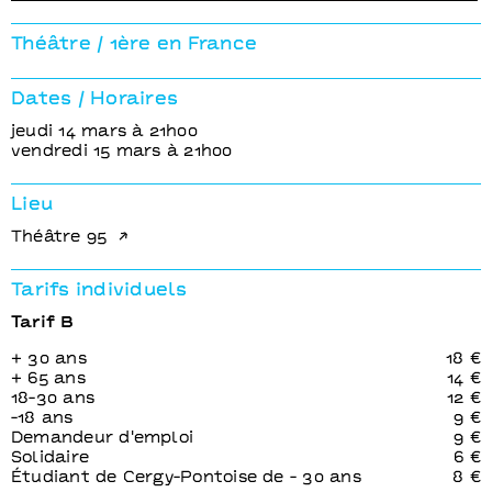
Do you know this song ?
Mallika Taneja
Théâtre / 1ère en France
[Inde]
Dates / Horaires
jeudi 14 mars à 21h00
vendredi 15 mars à 21h00
Lieu
Théâtre 95
Tarifs individuels
Tarif B
+ 30 ans
18 €
+ 65 ans
14 €
18-30 ans
12 €
-18 ans
9 €
Demandeur d'emploi
9 €
Solidaire
6 €
Étudiant de Cergy-Pontoise de - 30 ans
8 €