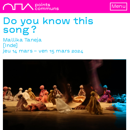
Menu
Do you know this
song ?
Mallika Taneja
[Inde]
jeu 14 mars – ven 15 mars 2024