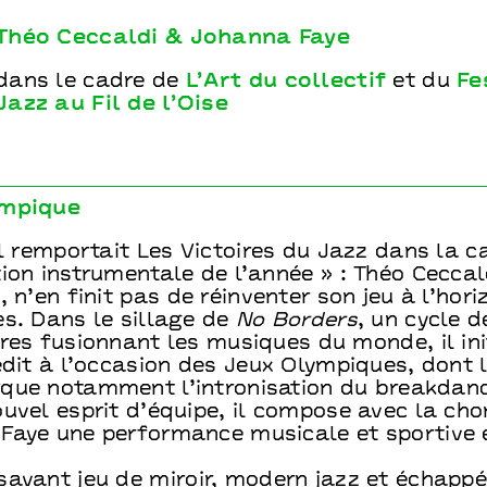
Théo Ceccaldi & Johanna Faye
dans le cadre de
L’Art du collectif
et du
Fe
Jazz au Fil de l’Oise
ympique
il remportait Les Victoires du Jazz dans la c
ion instrumentale de l’année » : Théo Ceccald
, n’en finit pas de réinventer son jeu à l’hor
es. Dans le sillage de
No Borders
, un cycle d
res fusionnant les musiques du monde, il ini
édit à l’occasion des Jeux Olympiques, dont l
que notamment l’intronisation du breakdanc
ouvel esprit d’équipe, il compose avec la ch
Faye une performance musicale et sportive 
savant jeu de miroir, modern jazz et échapp