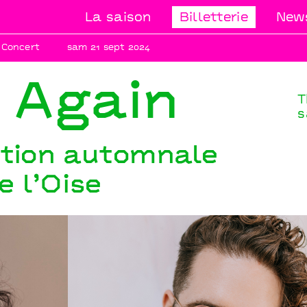
La saison
Billetterie
News
Concert
sam 21 sept 2024
 Again
T
s
ition automnale
e l’Oise