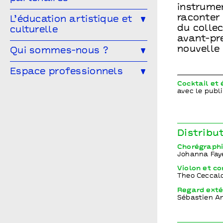
Le Service garderie
Médiathèque
instrume
Devenir mécène
raconter
L’éducation artistique et
du collec
culturelle
Cultivons nos points communs
avant-pr
L’éducation artistique et culturelle
nouvelle 
Qui sommes-nous ?
Les partenaires
à Points communs
L’équipe
Espace professionnels
Vous êtes enseignant·e ?
Cocktail et
Le conseil d’administration
Les spectacles en temps scolaire
Vous êtes une compagnie ?
avec le publi
Archives
Infos pratiques
Vous êtes une entreprise ?
Points communs recrute
Vous êtes enseignant.e ?
Distribu
Chorégraphi
Johanna Fay
Violon et c
Theo Ceccal
Regard exté
Sébastien A