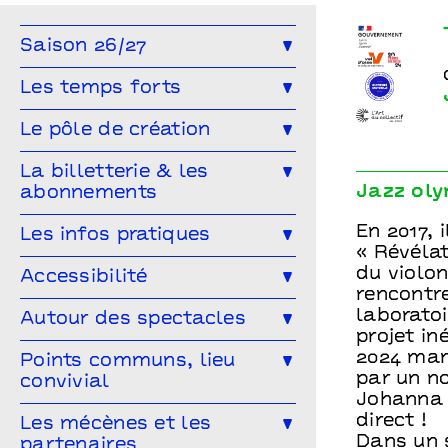
Again and Again
Théo Ceccaldi & Johanna Faye
Saison 26/27
Toute la saison
Théâtre
Les temps forts
Musique
Concert
Danse
Génération(s) - Saison #9
Le pôle de création
Cirque
Magie
Espace public
Festival Arts & Humanités #9
Ailleurs & Ici • PIPD
La billetterie & les
Projet participatif
Humour
Jazz ol
abonnements
Projet participatif : Deblozay
Artistes en résidence 2024-2027
En famille
Ateliers
Comment réserver ?
Les tarifs
En 2017, 
Les infos pratiques
Résidences précédentes
« Révélat
Performance
Marionnettes
Abonnez-vous !
Venir à Points communs
du violon
Accessibilité
rencontr
Vous venez en groupe ?
Guide des spectateur·rices
L’accessibilité pour tous·tes !
laboratoi
Autour des spectacles
projet in
Hors-les-murs
Vous êtes une structure médico-
Les ateliers de pratique
2024 mar
Points communs, lieu
sociale ?
par un n
convivial
Les Conversations
Johanna 
Le Mélangeur
direct !
Les mécènes et les
Visitez les théâtres
Dans un 
partenaires