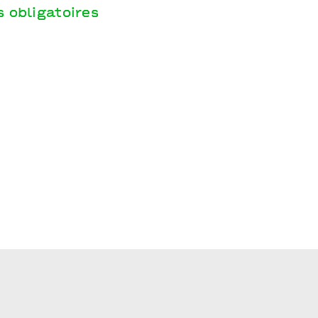
 obligatoires
de l’Oise I Points communs-nouvelle scène nationale de Cergy-P