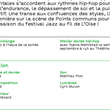
ntales s’accordent aux rythmes hip-hop pou
 l’endurance, le dépassement de soi et la pu
tif. Une transe aux confluences des styles, l
emière sur la scène de Points communs pour
saison du festival Jazz au fil de L’Oise !
 échange
Atelier danse hip-hop
c à l’issue de la soirée
avec Yoana Mehretab le sam
septembre à 14h au Théâtre 
tion
e et danse
Son
e
Mathieu Pion
omposition
Lumières
di
Cyril Mulon
rieur
mblard