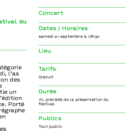
Concert
stival du
Dates / Horaires
samedi 21 septembre à 18h30
Lieu
atégorie
Tarifs
i, l’as
Gratuit
izon des
e
Durée
tie un
’édition
1h, précédé de la présentation du
e. Porté
festival
orégraphe
en
Publics
Tout public
ées