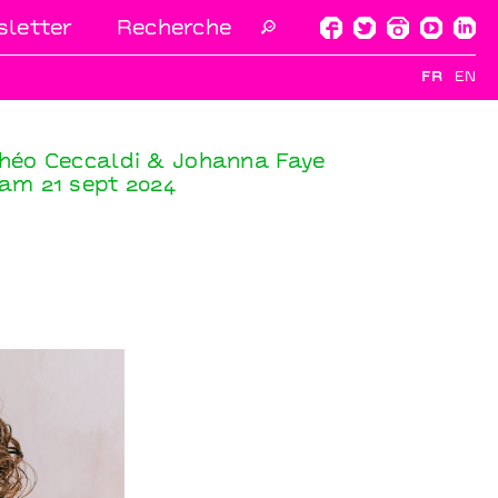
letter
🔎
FR
EN
héo Ceccaldi & Johanna Faye
am 21 sept 2024