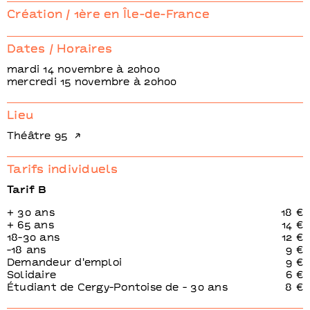
Prophétique (on est déjà né.es)
Nadia Beugré
Création / 1ère en Île-de-France
Dates / Horaires
mardi 14 novembre à 20h00
mercredi 15 novembre à 20h00
Lieu
Théâtre 95
Tarifs individuels
Tarif B
+ 30 ans
18 €
+ 65 ans
14 €
18-30 ans
12 €
-18 ans
9 €
Demandeur d'emploi
9 €
Solidaire
6 €
Étudiant de Cergy-Pontoise de - 30 ans
8 €