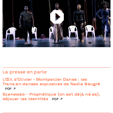
Play
La presse en parle
L'Œil d'Olivier - Montpellier Danse : les
Trans.en.danses explosives de Nadia Beugré
pdf
Sceneweb - Prophétique (on est déjà né.es),
déjouer les identités
pdf