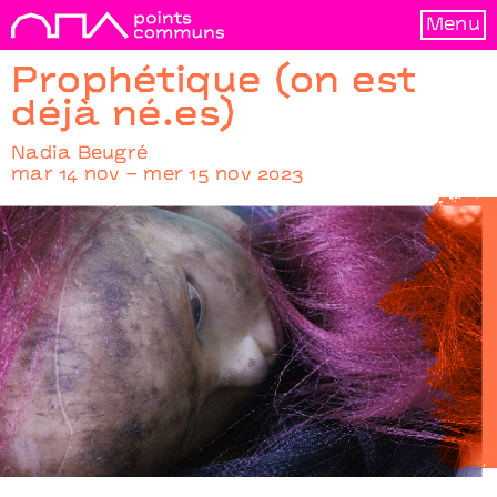
Menu
Prophétique (on est
déjà né.es)
Nadia Beugré
mar 14 nov – mer 15 nov 2023