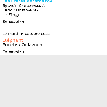
Les Frères Karamazov
Sylvain Creuzevault
Fédor Dostoïevski
Le Singe
En savoir +
Le mardi 11 octobre 2022
Éléphant
Bouchra Ouizguen
En savoir +
Du mercredi 19 octobre
au jeudi 20 octobre 2022
Una imagen interior
El Conde de Torrefiel
En savoir +
Le mercredi 16 novembre 2022
tumulus