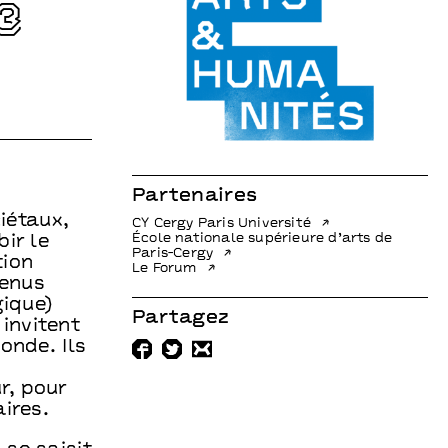
3
Partenaires
iétaux,
CY Cergy Paris Université
École nationale supérieure d’arts de
ir le
Paris-Cergy
tion
Le Forum
venus
gique)
Partagez
invitent
onde. Ils
r, pour
ires.