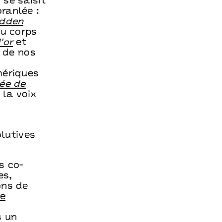
 se saisit
ranlée :
idden
du corps
'or
et
e de nos
mériques
ée de
 la voix
lutives
s co-
es,
ons de
le
s un