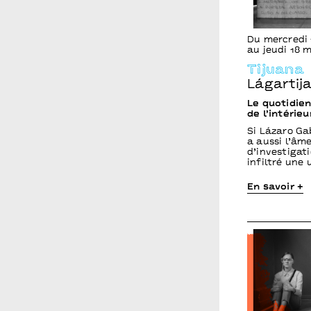
Du mercredi 
au jeudi 18 
Tijuana
Lágartija
Le quotidien
de l’intérieu
Si Lázaro Ga
a aussi l’âme
d’investigati
infiltré une
En savoir +