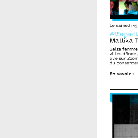
Le samedi 13
Alleged
Mallika 
Seize femmes
villes d’Ind
live sur Zoo
du consente
En savoir +