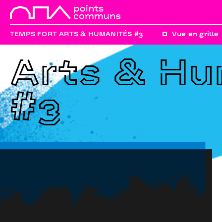
TEMPS FORT ARTS & HUMANITÉS #3
Vue en grille
Arts & H
#3