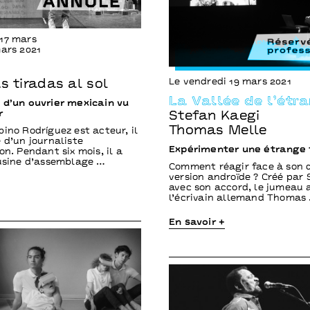
17 mars
mars 2021
Le vendredi 19 mars 2021
s tiradas al sol
La Vallée de l’étr
 d’un ouvrier mexicain vu
r
Stefan Kaegi
Thomas Melle
bino Rodríguez est acteur, il
 d’un journaliste
Expérimenter une étrange 
on. Pendant six mois, il a
 usine d’assemblage …
Comment réagir face à son 
version androïde ? Créé par
avec son accord, le jumeau
l’écrivain allemand Thomas
En savoir +