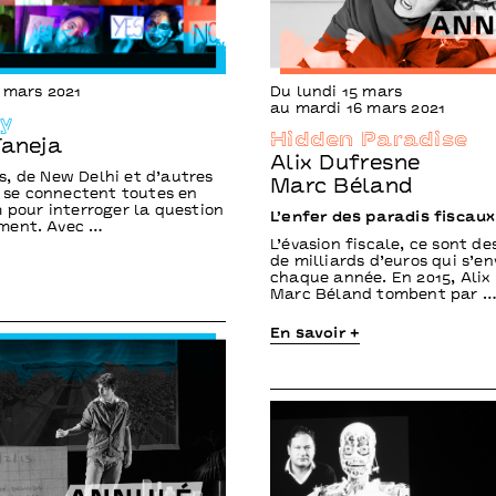
 mars 2021
Du lundi 15 mars
au mardi 16 mars 2021
ly
Hidden Paradise
Taneja
Alix Dufresne
, de New Delhi et d’autres
Marc Béland
e, se connectent toutes en
m pour interroger la question
L’enfer des paradis fiscaux
ment. Avec …
L’évasion fiscale, ce sont d
de milliards d’euros qui s’e
chaque année. En 2015, Alix
Marc Béland tombent par 
En savoir +