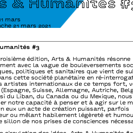
s & Humanités #
11 mars
che 21 mars 2021
Humanités #3
troisième édition, Arts & Humanités résonne
ment avec la vague de bouleversements soc
es, politiques et sanitaires que vient de sub
ans cette société planétaire en ré-interroga
es artistes internationaux de ce temps fort, 
 (Espagne, Suisse, Allemagne, Autriche, Bel
si du Liban, du Canada ou du Mexique, nous 
er notre capacité à penser et à agir sur le m
n eux un acte de création puissant, parfois
eur ou mêlant habilement légèreté et humou
e sillon de nos prises de consciences nécessa