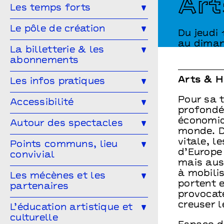
Art
Toute la saison
Théâtre
Les temps forts
Musique
Concert
Danse
Génération(s) - Saison #9
Le pôle de création
Du jeudi 
Cirque
Magie
Espace public
Festival Arts & Humanités #9
au diman
Ailleurs & Ici • PIPD
La billetterie & les
Projet participatif
Humour
abonnements
Projet participatif : Deblozay
Artistes en résidence 2024-2027
En famille
Ateliers
Comment réserver ?
Les tarifs
Arts & 
Les infos pratiques
Résidences précédentes
Performance
Marionnettes
Abonnez-vous !
Pour sa 
Venir à Points communs
Accessibilité
profondé
Vous venez en groupe ?
Guide des spectateur·rices
économiqu
L’accessibilité pour tous·tes !
Autour des spectacles
monde. D
Hors-les-murs
Vous êtes une structure médico-
vitale, l
Les ateliers de pratique
Points communs, lieu
sociale ?
d’Europe
convivial
Les Conversations
mais aus
à mobilis
Le Mélangeur
Les mécènes et les
Visitez les théâtres
portent e
partenaires
Le Service garderie
Médiathèque
provocat
creuser l
Devenir mécène
L’éducation artistique et
culturelle
Cultivons nos points communs