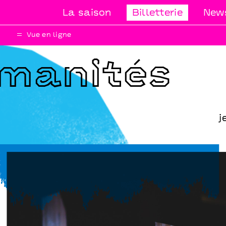
La saison
Billetterie
News
Vue en ligne
umanités
j