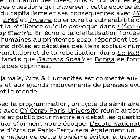
 circulation des idées, Arts & Humanités #3
des questions qui traversent cette époque éb
re du capitalisme et ses conséquences avec
H
,
£¥€$
et
Tijuana
ou encore la vulnérabilité 
t la résilience qu’elle provoque dans
L'Âge d
y Electric
. En écho à la digitalisation forcé
s humaines au printemps 2020, répondent les
ions drôles et décalées des liens sociaux nu
ranslation et de la robotisation dans
La Vall
tandis que
Gardens Speak
et
Bonga
se font
te des opprimés.
 jamais, Arts & Humanités est connecté aux
s et aux grands mouvements de pensées évo
ent le monde.
avec la programmation, un cycle de séminaire
s avec
CY Cergy Paris Universit
é réunit artist
rs et public pour mettre en débat les questi
 transforment notre époque.
L’École Nationa
re d’Arts de Paris-Cergy
sera également un
e majeur de cette troisième édition à traver