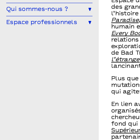
Espace de
des gran
L’éducation artistique et culturelle
Qui sommes-nous ?
Les partenaires
à Points communs
l’histoi
Paradise
L’équipe
Espace professionnels
Vous êtes enseignant·e ?
humain e
Le conseil d’administration
Every Bod
Les spectacles en temps scolaire
Vous êtes une compagnie ?
relation
Archives
Infos pratiques
Vous êtes une entreprise ?
explorat
Points communs recrute
de Bad T
Vous êtes enseignant.e ?
l’étrange
lancinan
Plus que
mutation
qui agit
En lien 
organisé
chercheu
fond qui
Supérieu
partenair