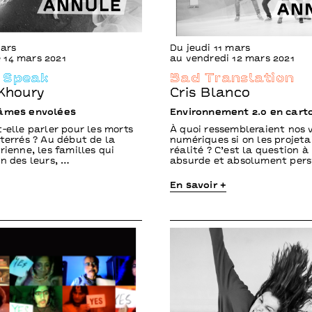
mars
Du jeudi 11 mars
 14 mars 2021
au vendredi 12 mars 2021
 Speak
Bad Translation
 Khoury
Cris Blanco
 âmes envolées
Environnement 2.0 en cart
-elle parler pour les morts
À quoi ressembleraient nos 
nterrés ? Au début de la
numériques si on les projeta
rienne, les familles qui
réalité ? C’est la question à 
un des leurs, …
absurde et absolument per
En savoir +