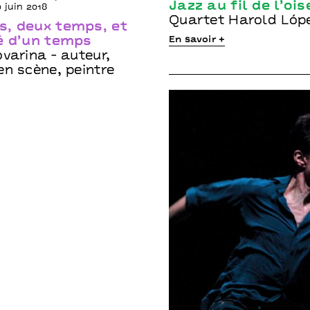
Jazz au fil de l’ois
 juin 2018
Quartet Harold Lóp
, deux temps, et
é d’un temps
En savoir +
varina - auteur,
en scène, peintre