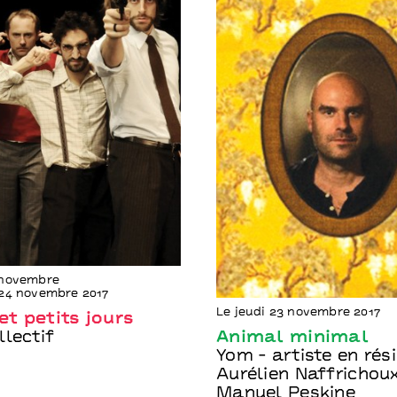
 novembre
24 novembre 2017
Le jeudi 23 novembre 2017
t petits jours
lectif
Animal minimal
Yom - artiste en rés
Aurélien Naffrichoux
Manuel Peskine