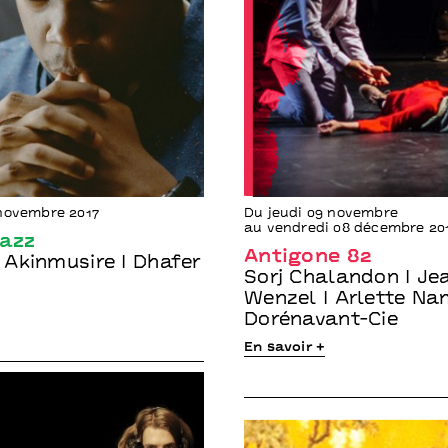
novembre 2017
Du jeudi 09 novembre
au vendredi 08 décembre 20
jazz
Antigone 82
Akinmusire I Dhafer
Sorj Chalandon I Je
Wenzel I Arlette Na
Dorénavant-Cie
En savoir +