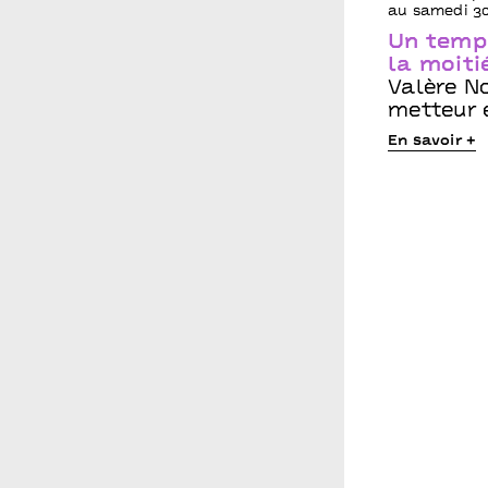
au samedi 30
Un temps
la moiti
Valère No
metteur 
En savoir +