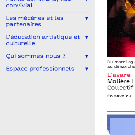
convivial
Les Conversations
Le Mélangeur
Les mécènes et les
Visitez les théâtres
partenaires
Le Service garderie
Médiathèque
Devenir mécène
L’éducation artistique et
culturelle
Cultivons nos points communs
L’éducation artistique et culturelle
Qui sommes-nous ?
Les partenaires
à Points communs
Du mardi 03
au dimanche
L’équipe
Espace professionnels
Vous êtes enseignant·e ?
L’avare
Le conseil d’administration
Les spectacles en temps scolaire
Vous êtes une compagnie ?
Molière I
Collecti
Archives
Infos pratiques
Vous êtes une entreprise ?
En savoir +
Points communs recrute
Vous êtes enseignant.e ?