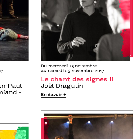
Du mercredi 15 novembre
17
au samedi 25 novembre 2017
Le chant des signes II
an-Paul
Joël Dragutin
miand -
En savoir +