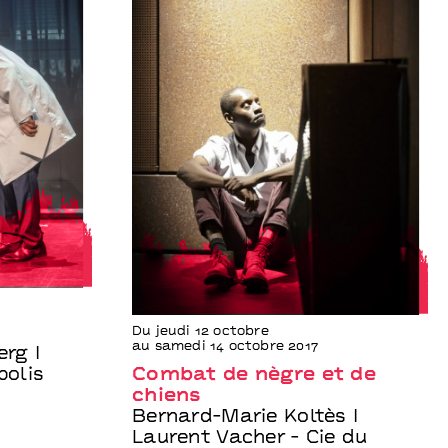
Du jeudi 12 octobre
au samedi 14 octobre 2017
rg I
polis
Combat de nègre et de
chiens
Bernard-Marie Koltès I
Laurent Vacher - Cie du