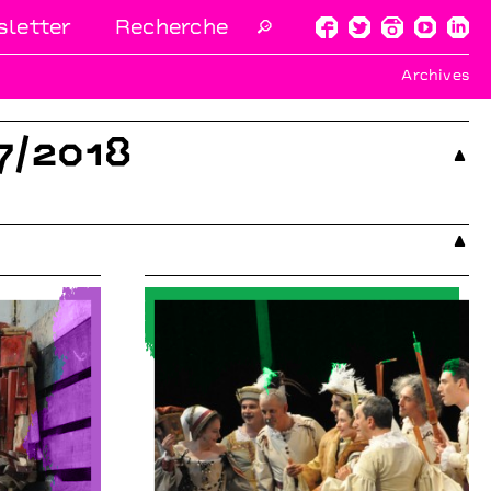
letter
🔎
Archives
7/2018